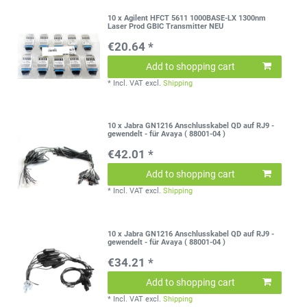
10 x Agilent HFCT 5611 1000BASE-LX 1300nm
Laser Prod GBIC Transmitter NEU
€20.64 *
Add to shopping cart
*
Incl. VAT
excl.
Shipping
10 x Jabra GN1216 Anschlusskabel QD auf RJ9 -
gewendelt - für Avaya ( 88001-04 )
€42.01 *
Add to shopping cart
*
Incl. VAT
excl.
Shipping
10 x Jabra GN1216 Anschlusskabel QD auf RJ9 -
gewendelt - für Avaya ( 88001-04 )
€34.21 *
Add to shopping cart
*
Incl. VAT
excl.
Shipping