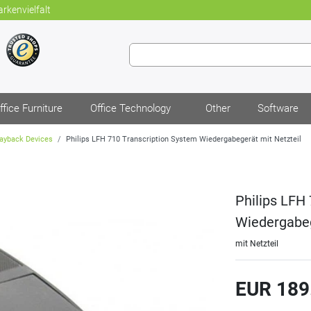
rkenvielfalt
ffice Furniture
Office Technology
Other
Software
ayback Devices
Philips LFH 710 Transcription System Wiedergabegerät mit Netzteil
Philips LFH
Wiedergabeg
mit Netzteil
EUR 189