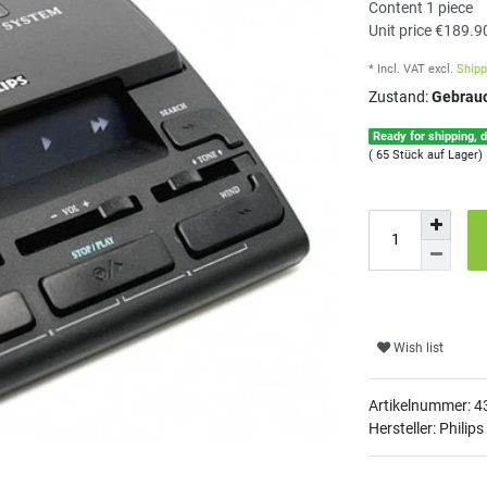
Content
1
piece
Unit price
€189.90
* Incl. VAT
excl.
Shipp
Zustand:
Gebrau
Ready for shipping, d
( 65 Stück auf Lager)
Wish list
Artikelnummer:
4
Hersteller: Philips