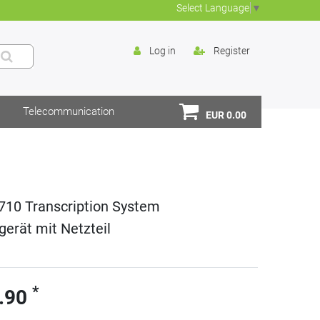
Select Language
▼
Log in
Register
Telecommunication
EUR 0.00
 710 Transcription System
erät mit Netzteil
*
.90