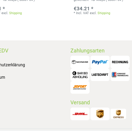
1 *
€34.21 *
T
excl.
Shipping
*
Incl. VAT
excl.
Shipping
EDV
Zahlungsarten
hutzerklärung
sum
Versand