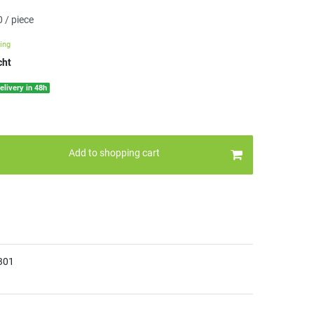
 / piece
ing
cht
elivery in 48h
Add to shopping cart
301