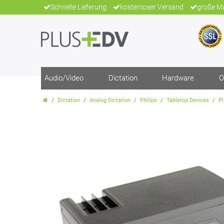
Schnelle Lieferung
kostenloser Versand
große Ma
Audio/Video
Dictation
Hardware
O
Dictation
Analog Dictation
Philips
Tabletop Devices
Pl