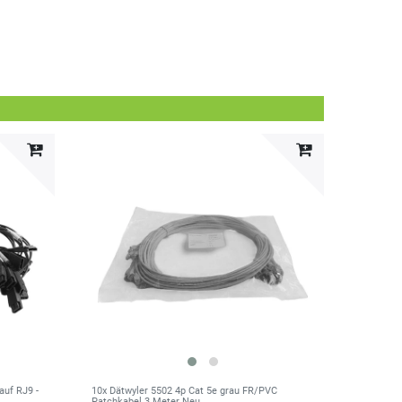
auf RJ9 -
10x Dätwyler 5502 4p Cat 5e grau FR/PVC
Patchkabel 3 Meter Neu