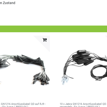
gen Zustand
a GN1216 Anschlusskabel QD auf RJ9 -
10 x Jabra GN1216 Anschlusskabel QD 
- für Avaya ( 88001-04 )
gewendelt - für Avaya ( 88001-04 )