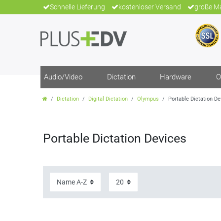
Schnelle Lieferung
kostenloser Versand
große Ma
Audio/Video
Dictation
Hardware
O
Dictation
Digital Dictation
Olympus
Portable Dictation De
Portable Dictation Devices