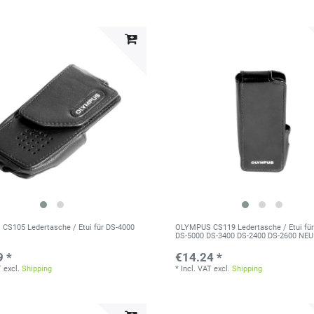
S105 Ledertasche / Etui für DS-4000
OLYMPUS CS119 Ledertasche / Etui fü
DS-5000 DS-3400 DS-2400 DS-2600 NEU
9 *
€14.24 *
T
excl.
Shipping
*
Incl. VAT
excl.
Shipping