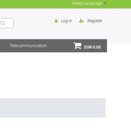
Select Language
▼
Log in
Register
Telecommunication
EUR 0.00