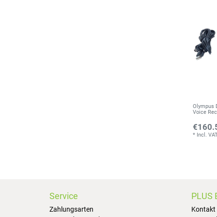
Olympus D
Voice Rec
€160.
*
Incl. VA
Service
PLUS 
Zahlungsarten
Kontakt