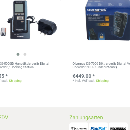
S-5000iD Handdiktiergerät Digital
Olympus DS-7000 Diktiergerät Digital V
order / Docking-Station
Recorder NEU (Kundenretoure)
55 *
€449.00 *
T
excl.
Shipping
*
Incl. VAT
excl.
Shipping
EDV
Zahlungsarten