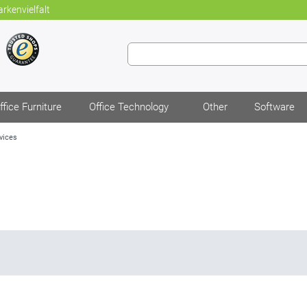
rkenvielfalt
ffice Furniture
Office Technology
Other
Software
vices