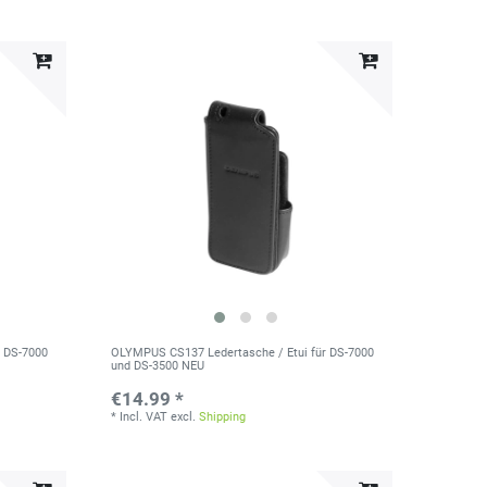
r DS-7000
OLYMPUS CS137 Ledertasche / Etui für DS-7000
und DS-3500 NEU
€14.99 *
*
Incl. VAT
excl.
Shipping