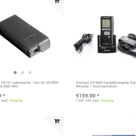
S151 Ledertasche / Etui für DS-9500
Olympus DS-5000 Handdiktiergerät Digi
DS-2600 NEU
Recorder / Docking-Station
9 *
€159.00 *
T
excl.
Shipping
*
Incl. VAT
excl.
Shipping