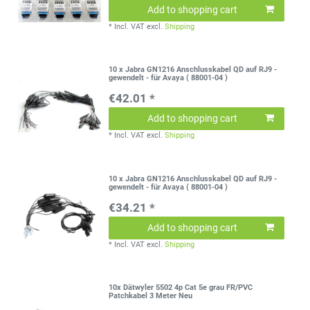
Add to shopping cart
*
Incl. VAT
excl.
Shipping
10 x Jabra GN1216 Anschlusskabel QD auf RJ9 -
gewendelt - für Avaya ( 88001-04 )
€42.01 *
Add to shopping cart
*
Incl. VAT
excl.
Shipping
10 x Jabra GN1216 Anschlusskabel QD auf RJ9 -
gewendelt - für Avaya ( 88001-04 )
€34.21 *
Add to shopping cart
*
Incl. VAT
excl.
Shipping
10x Dätwyler 5502 4p Cat 5e grau FR/PVC
Patchkabel 3 Meter Neu