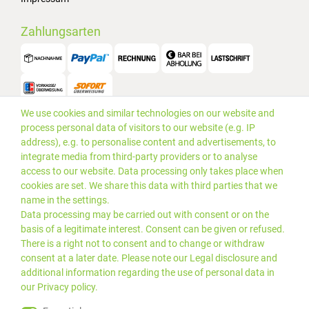
Zahlungsarten
We use cookies and similar technologies on our website and
Versand
process personal data of visitors to our website (e.g. IP
address), e.g. to personalise content and advertisements, to
integrate media from third-party providers or to analyse
access to our website. Data processing only takes place when
cookies are set. We share this data with third parties that we
name in the settings.
Data processing may be carried out with consent or on the
basis of a legitimate interest. Consent can be given or refused.
There is a right not to consent and to change or withdraw
consent at a later date. Please note our
Legal disclosure
and
additional information regarding the use of personal data in
our
Privacy policy
.
*Alle Preise inkl. gesetzlicher
© 2019 PLUS EDV OHG | Alle