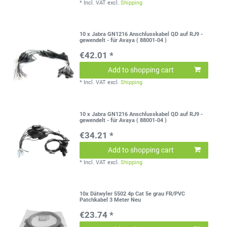
*
Incl. VAT
excl.
Shipping
10 x Jabra GN1216 Anschlusskabel QD auf RJ9 -
gewendelt - für Avaya ( 88001-04 )
€42.01 *
Add to shopping cart
*
Incl. VAT
excl.
Shipping
10 x Jabra GN1216 Anschlusskabel QD auf RJ9 -
gewendelt - für Avaya ( 88001-04 )
€34.21 *
Add to shopping cart
*
Incl. VAT
excl.
Shipping
10x Dätwyler 5502 4p Cat 5e grau FR/PVC
Patchkabel 3 Meter Neu
€23.74 *