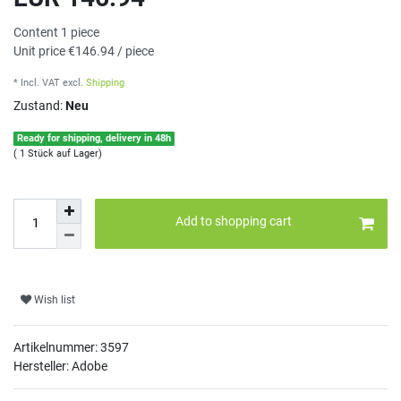
Content
1
piece
Unit price
€146.94 / piece
* Incl. VAT
excl.
Shipping
Zustand:
Neu
Ready for shipping, delivery in 48h
( 1 Stück auf Lager)
Add to shopping cart
Wish list
Artikelnummer:
3597
Hersteller: Adobe