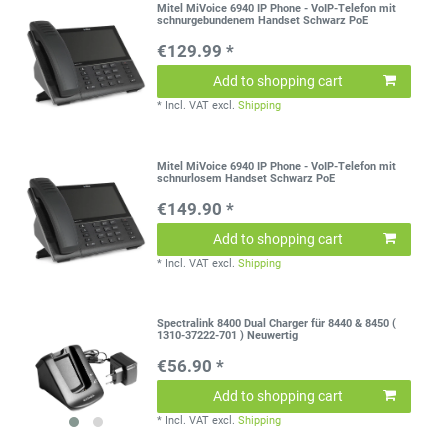
Mitel MiVoice 6940 IP Phone - VoIP-Telefon mit
schnurgebundenem Handset Schwarz PoE
€129.99 *
Add to shopping cart
*
Incl. VAT
excl.
Shipping
Mitel MiVoice 6940 IP Phone - VoIP-Telefon mit
schnurlosem Handset Schwarz PoE
€149.90 *
Add to shopping cart
*
Incl. VAT
excl.
Shipping
Spectralink 8400 Dual Charger für 8440 & 8450 (
1310-37222-701 ) Neuwertig
€56.90 *
Add to shopping cart
*
Incl. VAT
excl.
Shipping