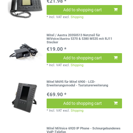
€21.98 *
Add to shopping cart
*
Incl. VAT
excl.
Shipping
Mitel / Aastra 20350513 Netzteil für
MiVoice/Aastra 5370 & 5380 M535 mit RJ11
Stecker
€19.00 *
Add to shopping cart
*
Incl. VAT
excl.
Shipping
Mitel M695 für Mitel 6900 - LCD-
Erweiterungsmodul - Tastaturerweiterung
€69.90 *
Add to shopping cart
*
Incl. VAT
excl.
Shipping
Mitel MiVoice 6920 IP Phone - Schnurgebundenes
VoIP-Telefon