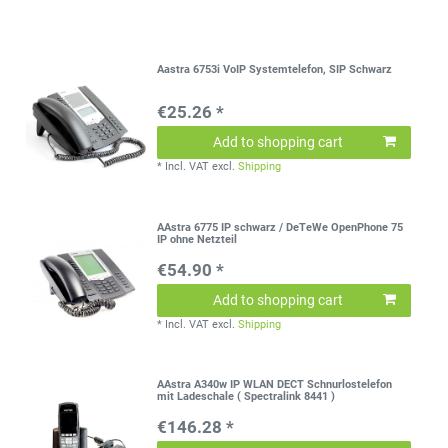
Aastra 6753i VoIP Systemtelefon, SIP Schwarz
€25.26 *
Add to shopping cart
*
Incl. VAT
excl.
Shipping
AAstra 6775 IP schwarz / DeTeWe OpenPhone 75
IP ohne Netzteil
€54.90 *
Add to shopping cart
*
Incl. VAT
excl.
Shipping
AAstra A340w IP WLAN DECT Schnurlostelefon
mit Ladeschale ( Spectralink 8441 )
€146.28 *