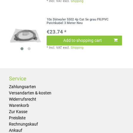
*
Incl. VAT
excl.
Shipping
10x Dätwyler 5502 4p Cat 5e grau FR/PVC
Patchkabel 3 Meter Neu
€23.74 *
Add to shopping cart
*
Incl. VAT
excl.
Shipping
Service
Zahlungsarten
Versandarten &-kosten
Widerrufsrecht
Warenkorb
Zur Kasse
Preisliste
Rechnungskauf
Ankauf