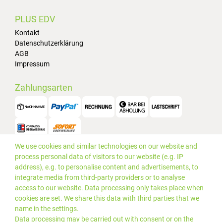
PLUS EDV
Kontakt
Datenschutzerklärung
AGB
Impressum
Zahlungsarten
We use cookies and similar technologies on our website and
Versand
process personal data of visitors to our website (e.g. IP
address), e.g. to personalise content and advertisements, to
integrate media from third-party providers or to analyse
access to our website. Data processing only takes place when
cookies are set. We share this data with third parties that we
name in the settings.
Data processing may be carried out with consent or on the