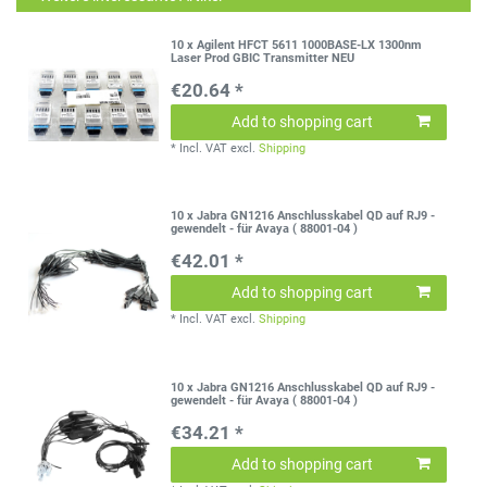
10 x Agilent HFCT 5611 1000BASE-LX 1300nm
Laser Prod GBIC Transmitter NEU
€20.64 *
Add to shopping cart
*
Incl. VAT
excl.
Shipping
10 x Jabra GN1216 Anschlusskabel QD auf RJ9 -
gewendelt - für Avaya ( 88001-04 )
€42.01 *
Add to shopping cart
*
Incl. VAT
excl.
Shipping
10 x Jabra GN1216 Anschlusskabel QD auf RJ9 -
gewendelt - für Avaya ( 88001-04 )
€34.21 *
Add to shopping cart