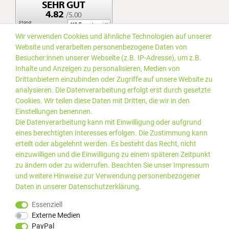
Wir verwenden Cookies und ähnliche Technologien auf unserer
Website und verarbeiten personenbezogene Daten von
Besucher:innen unserer Webseite (z.B. IP-Adresse), um z.B.
Inhalte und Anzeigen zu personalisieren, Medien von
Drittanbietern einzubinden oder Zugriffe auf unsere Website zu
analysieren. Die Datenverarbeitung erfolgt erst durch gesetzte
Cookies. Wir teilen diese Daten mit Dritten, die wir in den
Einstellungen benennen.
Die Datenverarbeitung kann mit Einwilligung oder aufgrund
eines berechtigten Interesses erfolgen. Die Zustimmung kann
erteilt oder abgelehnt werden. Es besteht das Recht, nicht
einzuwilligen und die Einwilligung zu einem späteren Zeitpunkt
zu ändern oder zu widerrufen. Beachten Sie unser
Impressum
und weitere Hinweise zur Verwendung personenbezogener
Daten in unserer
Daten­schutz­erklärung
.
*Alle Preise inkl. gesetzlicher
© 2019 PLUS EDV OHG | Alle
Essenziell
MwSt. zzgl.
Versandkosten
Rechte vorbehalten |
Externe Medien
webshop by
PayPal
Kundenbewertungen von Trusted Shops
:
4.99
bei
25
Bewertungen