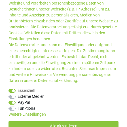
Website und verarbeiten personenbezogene Daten von
Besucher:innen unserer Webseite (z.B. IP-Adresse), um z.B.
Inhalte und Anzeigen zu personalisieren, Medien von
Drittanbietern einzubinden oder Zugriffe auf unsere Website zu
analysieren. Die Datenverarbeitung erfolgt erst durch gesetzte
Cookies. Wir teilen diese Daten mit Dritten, die wir in den
Einstellungen benennen.
Die Datenverarbeitung kann mit Einwilligung oder aufgrund
eines berechtigten Interesses erfolgen. Die Zustimmung kann
erteilt oder abgelehnt werden. Es besteht das Recht, nicht
einzuwilligen und die Einwilligung zu einem späteren Zeitpunkt
zu ändern oder zu widerrufen. Beachten Sie unser
Impressum
und weitere Hinweise zur Verwendung personenbezogener
Daten in unserer
Daten­schutz­erklärung
.
*Alle Preise inkl. gesetzlicher
© 2019 PLUS EDV OHG | Alle
Essenziell
MwSt. zzgl.
Versandkosten
Rechte vorbehalten |
Externe Medien
webshop by
PayPal
Kundenbewertungen von Trusted Shops
:
4.99
bei
25
Bewertungen
Funktional
Weitere Einstellungen
Alle akzeptieren