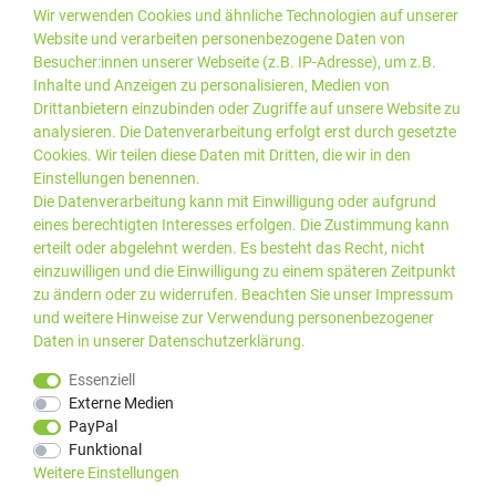
Wir verwenden Cookies und ähnliche Technologien auf unserer
Website und verarbeiten personenbezogene Daten von
Besucher:innen unserer Webseite (z.B. IP-Adresse), um z.B.
Inhalte und Anzeigen zu personalisieren, Medien von
Drittanbietern einzubinden oder Zugriffe auf unsere Website zu
analysieren. Die Datenverarbeitung erfolgt erst durch gesetzte
Cookies. Wir teilen diese Daten mit Dritten, die wir in den
Einstellungen benennen.
Die Datenverarbeitung kann mit Einwilligung oder aufgrund
eines berechtigten Interesses erfolgen. Die Zustimmung kann
erteilt oder abgelehnt werden. Es besteht das Recht, nicht
einzuwilligen und die Einwilligung zu einem späteren Zeitpunkt
zu ändern oder zu widerrufen. Beachten Sie unser
Impressum
und weitere Hinweise zur Verwendung personenbezogener
Daten in unserer
Daten­schutz­erklärung
.
*Alle Preise inkl. gesetzlicher
© 2019 PLUS EDV OHG | Alle
Essenziell
MwSt. zzgl.
Versandkosten
Rechte vorbehalten |
Externe Medien
webshop by
PayPal
Kundenbewertungen von Trusted Shops
:
4.99
bei
25
Bewertungen
Funktional
Weitere Einstellungen