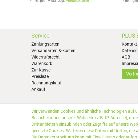
*
inkl. ges. MwSt.
zzgl.
Versandkosten
*
inkl. ge
Service
PLUS 
Zahlungsarten
Kontakt
Versandarten &-kosten
Datensc
Widerrufsrecht
AGB
Warenkorb
Impres
Zur Kasse
Vertr
Preisliste
Rechnungskauf
Ankauf
Wir verwenden Cookies und ähnliche Technologien auf 
*Alle Preise inkl. gesetzlicher MwSt. zzgl.
Versandkosten
Besucher:innen unserer Webseite (z.B. IP-Adresse), um z
Kundenbewertungen von Trusted Shops
:
4.99
bei
25
Bewe
Drittanbietern einzubinden oder Zugriffe auf unsere Webs
gesetzte Cookies. Wir teilen diese Daten mit Dritten, die
Die Datenverarbeitung kann mit Einwilligung oder aufgr