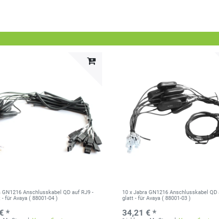
a GN1216 Anschlusskabel QD auf RJ9 -
10 x Jabra GN1216 Anschlusskabel QD 
- für Avaya ( 88001-04 )
glatt - für Avaya ( 88001-03 )
€ *
34,21 € *