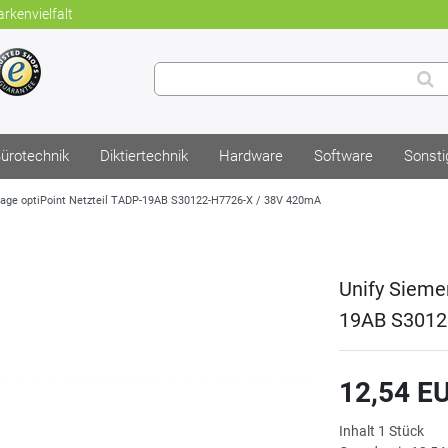
rkenvielfalt
ürotechnik
Diktiertechnik
Hardware
Software
Sonsti
age optiPoint Netzteil TADP-19AB S30122-H7726-X / 38V 420mA
Unify Sieme
19AB S3012
12,54 E
Inhalt
1
Stück