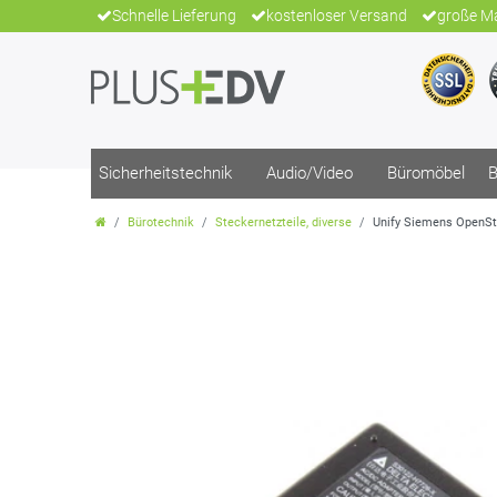
Schnelle Lieferung
kostenloser Versand
große Ma
Sicherheitstechnik
Audio/Video
Büromöbel
B
Bürotechnik
Steckernetzteile, diverse
Unify Siemens OpenSt