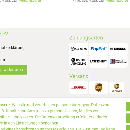
s. MwSt.
zzgl.
Versandkosten
*
inkl. ges. MwSt.
zzgl.
Versandkosten
EDV
Zahlungsarten
hutzerklärung
sum
ag widerrufen
Versand
unserer Website und verarbeiten personenbezogene Daten von
© 2019 P
.B. Inhalte und Anzeigen zu personalisieren, Medien von
rtungen
ite zu analysieren. Die Datenverarbeitung erfolgt erst durch
 wir in den Einstellungen benennen.
und eines berechtigten Interesses erfolgen. Die Zustimmung kann