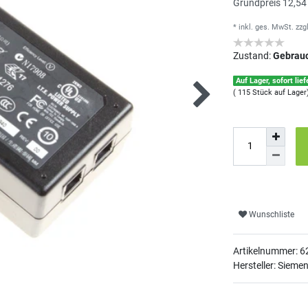
Grundpreis
12,54
* inkl. ges. MwSt.
zzg
Zustand:
Gebrau
Auf Lager, sofort lief
( 115 Stück auf Lager
Wunschliste
Artikelnummer:
6
Hersteller: Sieme