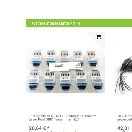
Weitere interessante Artikel
10 x Agilent HFCT 5611 1000BASE-LX 1300nm
10 x Jabr
Laser Prod GBIC Transmitter NEU
gewendelt 
20,64 € *
42,01 