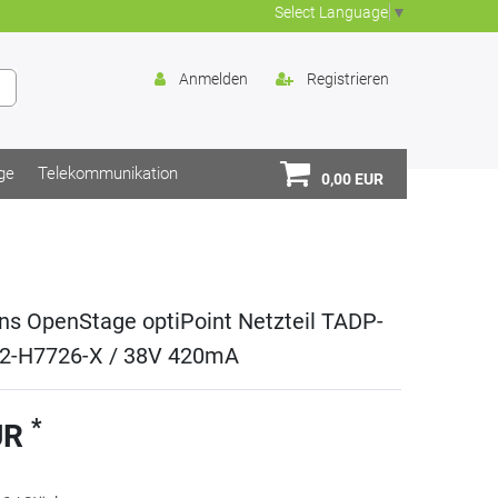
Select Language
▼
Anmelden
Registrieren
ge
Telekommunikation
0,00 EUR
ns OpenStage optiPoint Netzteil TADP-
2-H7726-X / 38V 420mA
*
UR