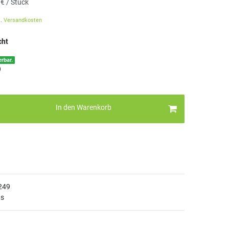
 € / Stück
l.
Versandkosten
cht
erbar.
)
In den Warenkorb
249
ns