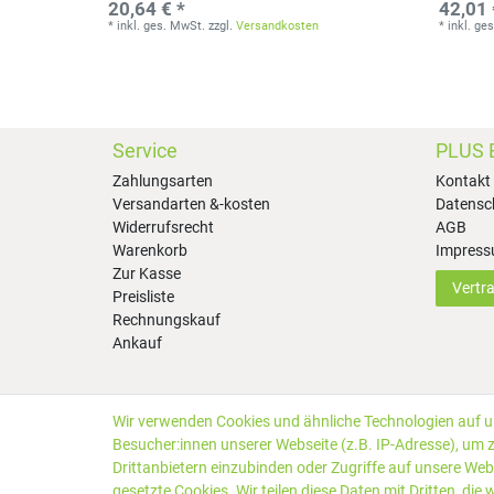
20,64 € *
42,01 
*
inkl. ges. MwSt.
zzgl.
Versandkosten
*
inkl. ge
Service
PLUS 
Zahlungsarten
Kontakt
Versandarten &-kosten
Datensc
Widerrufsrecht
AGB
Warenkorb
Impres
Zur Kasse
Vertr
Preisliste
Rechnungskauf
Ankauf
Wir verwenden Cookies und ähnliche Technologien auf 
*Alle Preise inkl. gesetzlicher MwSt. zzgl.
Versandkosten
Besucher:innen unserer Webseite (z.B. IP-Adresse), um z
Kundenbewertungen von Trusted Shops
:
4.99
bei
25
Bewe
Drittanbietern einzubinden oder Zugriffe auf unsere Webs
gesetzte Cookies. Wir teilen diese Daten mit Dritten, die