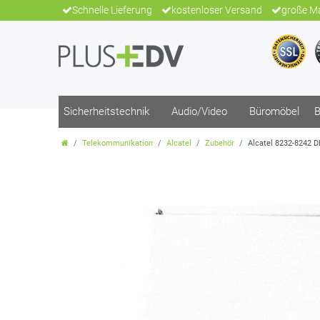
Schnelle Lieferung
kostenloser Versand
große Ma
Sicherheitstechnik
Audio/Video
Büromöbel
B
Telekommunikation
Alcatel
Zubehör
Alcatel 8232-8242 