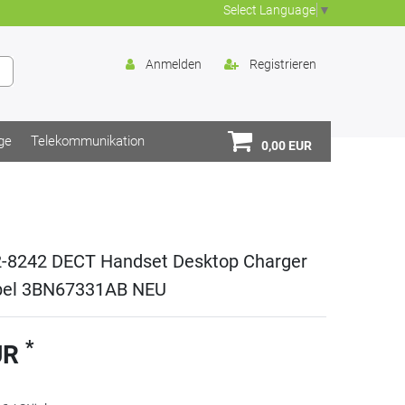
Select Language
▼
Anmelden
Registrieren
ge
Telekommunikation
0,00 EUR
2-8242 DECT Handset Desktop Charger
bel 3BN67331AB NEU
*
UR