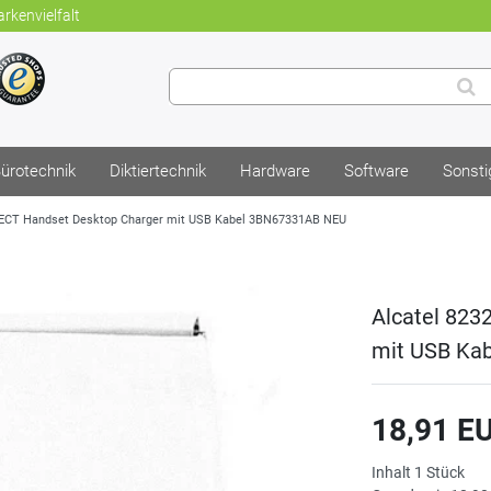
rkenvielfalt
ürotechnik
Diktiertechnik
Hardware
Software
Sonsti
DECT Handset Desktop Charger mit USB Kabel 3BN67331AB NEU
Alcatel 823
mit USB Ka
18,91 E
Inhalt
1
Stück