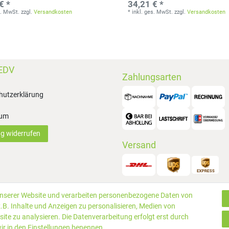
€ *
34,21 € *
s. MwSt.
zzgl.
Versandkosten
*
inkl. ges. MwSt.
zzgl.
Versandkosten
EDV
Zahlungsarten
hutzerklärung
sum
ag widerrufen
Versand
unserer Website und verarbeiten personenbezogene Daten von
© 2019 P
.B. Inhalte und Anzeigen zu personalisieren, Medien von
rtungen
ite zu analysieren. Die Datenverarbeitung erfolgt erst durch
 wir in den Einstellungen benennen.