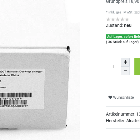
Grundpreis
18,90
* inkl. ges. MwSt.
zzg
Zustand:
neu
Auf Lager, sofort lief
( 36 Stück auf Lager)
Wunschliste
Artikelnummer:
1
Hersteller: Alcatel