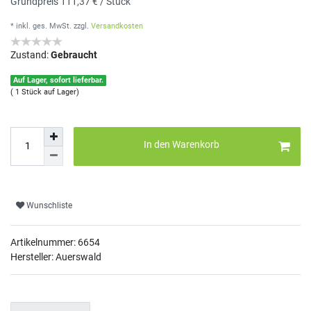
Grundpreis
111,37 € / Stück
* inkl. ges. MwSt.
zzgl.
Versandkosten
Zustand:
Gebraucht
Auf Lager, sofort lieferbar.
( 1 Stück auf Lager)
In den Warenkorb
Wunschliste
Artikelnummer:
6654
Hersteller: Auerswald