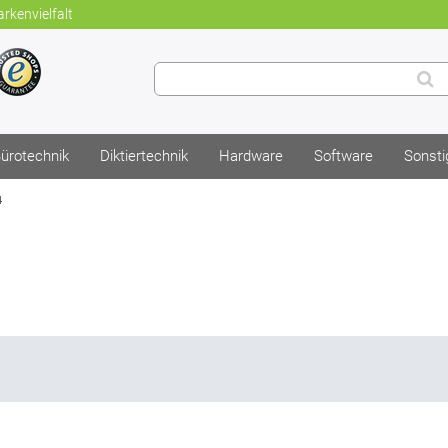
rkenvielfalt
ürotechnik
Diktiertechnik
Hardware
Software
Sonsti
4