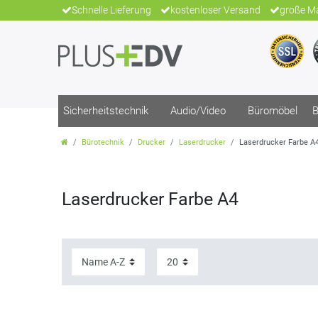
Schnelle Lieferung
kostenloser Versand
große Ma
Sicherheitstechnik
Audio/Video
Büromöbel
B
Bürotechnik
Drucker
Laserdrucker
Laserdrucker Farbe A
Laserdrucker Farbe A4