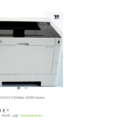
ECOSYS P2040dn 33595 Seiten
 € *
s. MwSt.
zzgl.
Versandkosten