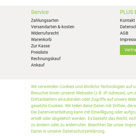
Service
PLUS 
Zahlungsarten
Kontakt
Versandarten &-kosten
Datensc
Widerrufsrecht
AGB
Warenkorb
Impres
Zur Kasse
Vertr
Preisliste
Rechnungskauf
Ankauf
Wir verwenden Cookies und ähnliche Technologien auf 
*Alle Preise inkl. gesetzlicher MwSt. zzgl.
Versandkosten
Besucher:innen unserer Webseite (z.B. IP-Adresse), um z
Kundenbewertungen von Trusted Shops
:
4.99
bei
25
Bewe
Drittanbietern einzubinden oder Zugriffe auf unsere Webs
gesetzte Cookies. Wir teilen diese Daten mit Dritten, die
Die Datenverarbeitung kann mit Einwilligung oder aufgr
erteilt oder abgelehnt werden. Es besteht das Recht, nic
zu ändern oder zu widerrufen. Beachten Sie unser
Impr
Daten in unserer
Daten­schutz­erklärung
.