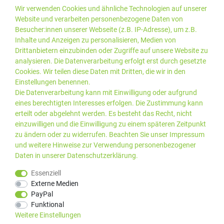
Wir verwenden Cookies und ähnliche Technologien auf unserer
Website und verarbeiten personenbezogene Daten von
Besucher:innen unserer Webseite (z.B. IP-Adresse), um z.B.
Inhalte und Anzeigen zu personalisieren, Medien von
Drittanbietern einzubinden oder Zugriffe auf unsere Website zu
analysieren. Die Datenverarbeitung erfolgt erst durch gesetzte
Cookies. Wir teilen diese Daten mit Dritten, die wir in den
Einstellungen benennen.
Die Datenverarbeitung kann mit Einwilligung oder aufgrund
eines berechtigten Interesses erfolgen. Die Zustimmung kann
erteilt oder abgelehnt werden. Es besteht das Recht, nicht
einzuwilligen und die Einwilligung zu einem späteren Zeitpunkt
zu ändern oder zu widerrufen. Beachten Sie unser
Impressum
und weitere Hinweise zur Verwendung personenbezogener
Daten in unserer
Daten­schutz­erklärung
.
*Alle Preise inkl. gesetzlicher
© 2019 PLUS EDV OHG | Alle
Essenziell
MwSt. zzgl.
Versandkosten
Rechte vorbehalten |
Externe Medien
webshop by
PayPal
Kundenbewertungen von Trusted Shops
:
4.99
bei
25
Bewertungen
Funktional
Weitere Einstellungen