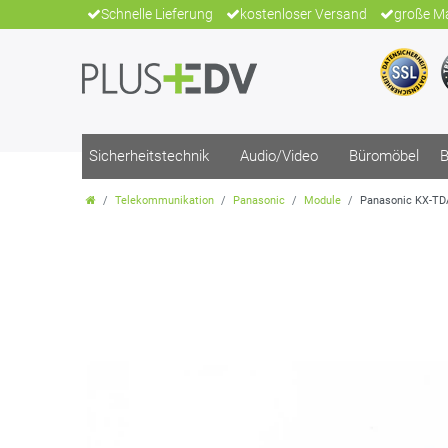
Schnelle Lieferung
kostenloser Versand
große Ma
Sicherheitstechnik
Audio/Video
Büromöbel
B
Telekommunikation
Panasonic
Module
Panasonic KX-TD