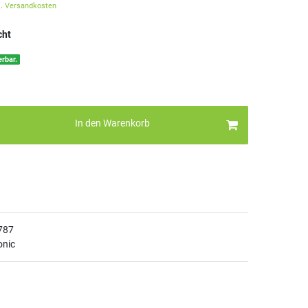
l.
Versandkosten
cht
erbar.
In den Warenkorb
787
onic