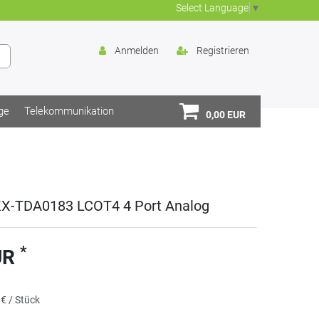
Select Language
▼
Anmelden
Registrieren
ge
Telekommunikation
0,00 EUR
KX-TDA0183 LCOT4 4 Port Analog
*
UR
 € / Stück