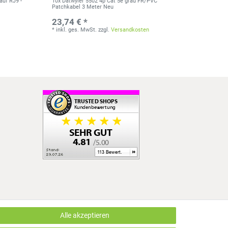
auf RJ9 -
10x Dätwyler 5502 4p Cat 5e grau FR/PVC
Patchkabel 3 Meter Neu
23,74 € *
*
inkl. ges. MwSt.
zzgl.
Versandkosten
Alle akzeptieren
LUS EDV OHG | Alle Rechte vorbehalten | webshop by