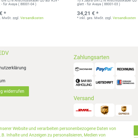
a GN1216 Anschlusskabel QD auf RJ9 -
10 x Jabra GN1216 Anschlusskabel QD 
- für Avaya ( 88001-04 )
glatt - für Avaya ( 88001-03 )
€ *
34,21 € *
s. MwSt.
zzgl.
Versandkosten
*
inkl. ges. MwSt.
zzgl.
Versandkosten
EDV
Zahlungsarten
hutzerklärung
sum
ag widerrufen
Versand
unserer Website und verarbeiten personenbezogene Daten von
© 2019 P
.B. Inhalte und Anzeigen zu personalisieren, Medien von