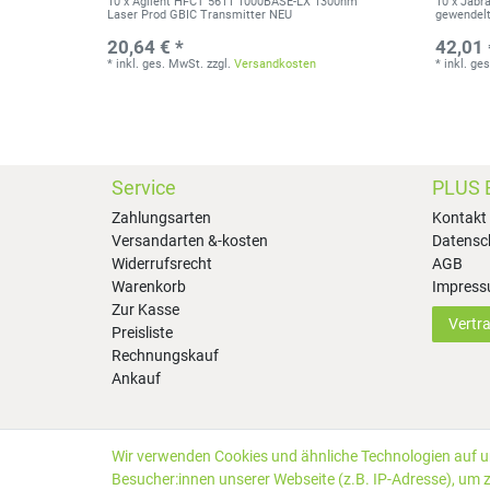
10 x Agilent HFCT 5611 1000BASE-LX 1300nm
10 x Jabr
Laser Prod GBIC Transmitter NEU
gewendelt 
20,64 € *
42,01 
*
inkl. ges. MwSt.
zzgl.
Versandkosten
*
inkl. ge
Service
PLUS 
Zahlungsarten
Kontakt
Versandarten &-kosten
Datensc
Widerrufsrecht
AGB
Warenkorb
Impres
Zur Kasse
Vertr
Preisliste
Rechnungskauf
Ankauf
Wir verwenden Cookies und ähnliche Technologien auf 
*Alle Preise inkl. gesetzlicher MwSt. zzgl.
Versandkosten
Besucher:innen unserer Webseite (z.B. IP-Adresse), um z