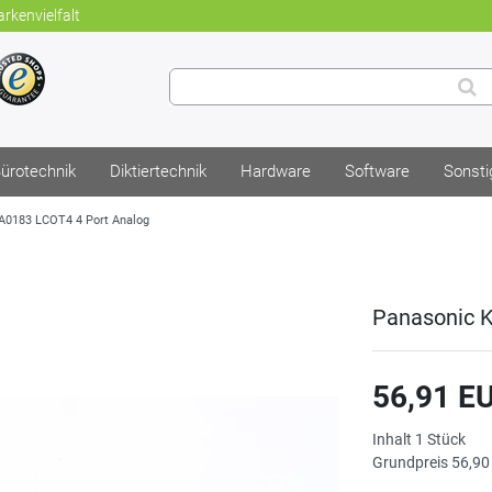
rkenvielfalt
ürotechnik
Diktiertechnik
Hardware
Software
Sonsti
A0183 LCOT4 4 Port Analog
Panasonic 
56,91 E
Inhalt
1
Stück
Grundpreis
56,90