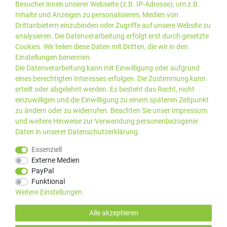
Besucher:innen unserer Webseite (z.B. IP-Adresse), um z.B.
Inhalte und Anzeigen zu personalisieren, Medien von
Drittanbietern einzubinden oder Zugriffe auf unsere Website zu
analysieren. Die Datenverarbeitung erfolgt erst durch gesetzte
Cookies. Wir teilen diese Daten mit Dritten, die wir in den
Einstellungen benennen.
Die Datenverarbeitung kann mit Einwilligung oder aufgrund
eines berechtigten Interesses erfolgen. Die Zustimmung kann
erteilt oder abgelehnt werden. Es besteht das Recht, nicht
einzuwilligen und die Einwilligung zu einem späteren Zeitpunkt
zu ändern oder zu widerrufen. Beachten Sie unser
Impressum
und weitere Hinweise zur Verwendung personenbezogener
Daten in unserer
Daten­schutz­erklärung
.
*Alle Preise inkl. gesetzlicher
© 2019 PLUS EDV OHG | Alle
Essenziell
MwSt. zzgl.
Versandkosten
Rechte vorbehalten |
Externe Medien
webshop by
PayPal
Kundenbewertungen von Trusted Shops
:
4.99
bei
25
Bewertungen
Funktional
Weitere Einstellungen
Alle akzeptieren