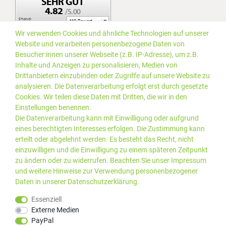
Wir verwenden Cookies und ähnliche Technologien auf unserer
Website und verarbeiten personenbezogene Daten von
Besucher:innen unserer Webseite (z.B. IP-Adresse), um z.B.
Inhalte und Anzeigen zu personalisieren, Medien von
Drittanbietern einzubinden oder Zugriffe auf unsere Website zu
analysieren. Die Datenverarbeitung erfolgt erst durch gesetzte
Cookies. Wir teilen diese Daten mit Dritten, die wir in den
Einstellungen benennen.
Die Datenverarbeitung kann mit Einwilligung oder aufgrund
eines berechtigten Interesses erfolgen. Die Zustimmung kann
erteilt oder abgelehnt werden. Es besteht das Recht, nicht
einzuwilligen und die Einwilligung zu einem späteren Zeitpunkt
zu ändern oder zu widerrufen. Beachten Sie unser
Impressum
und weitere Hinweise zur Verwendung personenbezogener
Daten in unserer
Daten­schutz­erklärung
.
*Alle Preise inkl. gesetzlicher
© 2019 PLUS EDV OHG | Alle
Essenziell
MwSt. zzgl.
Versandkosten
Rechte vorbehalten |
Externe Medien
webshop by
PayPal
Kundenbewertungen von Trusted Shops
:
4.99
bei
25
Bewertungen