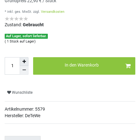
Grundpreis
22,90 € / Stück
* inkl. ges. MwSt.
zzgl.
Versandkosten
Zustand:
Gebraucht
Auf Lager, sofort lieferbar.
( 1 Stück auf Lager)
In den Warenkorb
Wunschliste
Artikelnummer:
5579
Hersteller: DeTeWe