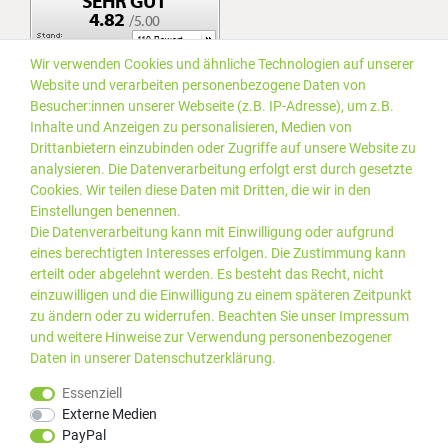
Wir verwenden Cookies und ähnliche Technologien auf unserer
Website und verarbeiten personenbezogene Daten von
Besucher:innen unserer Webseite (z.B. IP-Adresse), um z.B.
Inhalte und Anzeigen zu personalisieren, Medien von
Drittanbietern einzubinden oder Zugriffe auf unsere Website zu
analysieren. Die Datenverarbeitung erfolgt erst durch gesetzte
Cookies. Wir teilen diese Daten mit Dritten, die wir in den
Einstellungen benennen.
Die Datenverarbeitung kann mit Einwilligung oder aufgrund
eines berechtigten Interesses erfolgen. Die Zustimmung kann
erteilt oder abgelehnt werden. Es besteht das Recht, nicht
einzuwilligen und die Einwilligung zu einem späteren Zeitpunkt
zu ändern oder zu widerrufen. Beachten Sie unser
Impressum
und weitere Hinweise zur Verwendung personenbezogener
Daten in unserer
Daten­schutz­erklärung
.
*Alle Preise inkl. gesetzlicher
© 2019 PLUS EDV OHG | Alle
Essenziell
MwSt. zzgl.
Versandkosten
Rechte vorbehalten |
Externe Medien
webshop by
PayPal
Kundenbewertungen von Trusted Shops
:
4.99
bei
25
Bewertungen