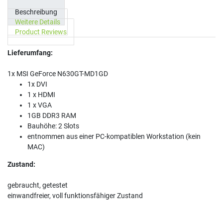
Beschreibung
Weitere Details
Product Reviews
Lieferumfang:
1x MSI GeForce N630GT-MD1GD
1x DVI
1 x HDMI
1 x VGA
1GB DDR3 RAM
Bauhöhe: 2 Slots
entnommen aus einer PC-kompatiblen Workstation (kein
MAC)
Zustand:
gebraucht, getestet
einwandfreier, voll funktionsfähiger Zustand