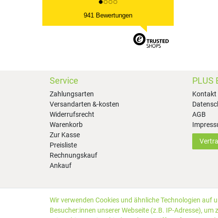
941 Bewertungen
Service
PLUS 
Zahlungsarten
Kontakt
Versandarten &-kosten
Datensc
Widerrufsrecht
AGB
Warenkorb
Impres
Zur Kasse
Vertr
Preisliste
Rechnungskauf
Ankauf
Wir verwenden Cookies und ähnliche Technologien auf 
*Alle Preise inkl. gesetzlicher MwSt. zzgl.
Versandkosten
Besucher:innen unserer Webseite (z.B. IP-Adresse), um z
Kundenbewertungen von Trusted Shops
:
4.99
bei
25
Bewe