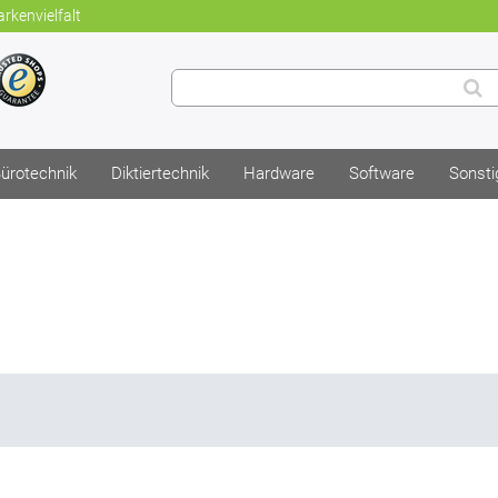
rkenvielfalt
ürotechnik
Diktiertechnik
Hardware
Software
Sonsti