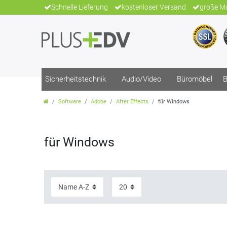
Schnelle Lieferung
kostenloser Versand
große Ma
Sicherheitstechnik
Audio/Video
Büromöbel
B
Software
Adobe
After Effects
für Windows
für Windows