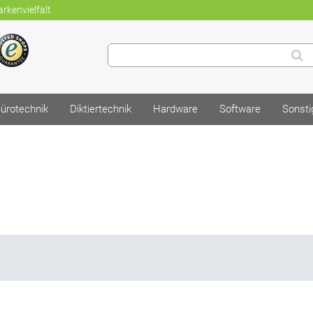
rkenvielfalt
ürotechnik
Diktiertechnik
Hardware
Software
Sonsti