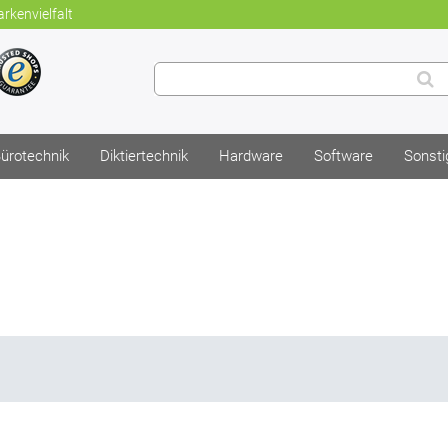
rkenvielfalt
ürotechnik
Diktiertechnik
Hardware
Software
Sonsti