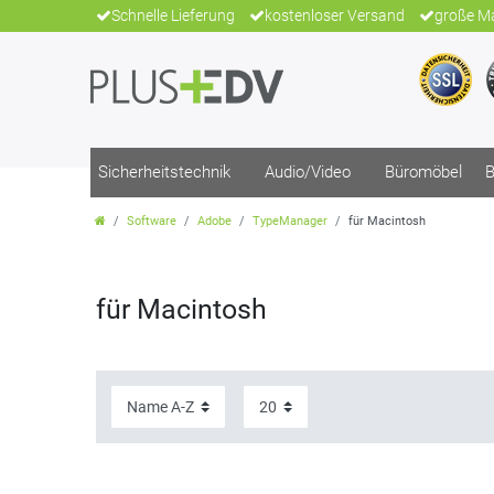
Schnelle Lieferung
kostenloser Versand
große Ma
Sicherheitstechnik
Audio/Video
Büromöbel
B
Software
Adobe
TypeManager
für Macintosh
für Macintosh