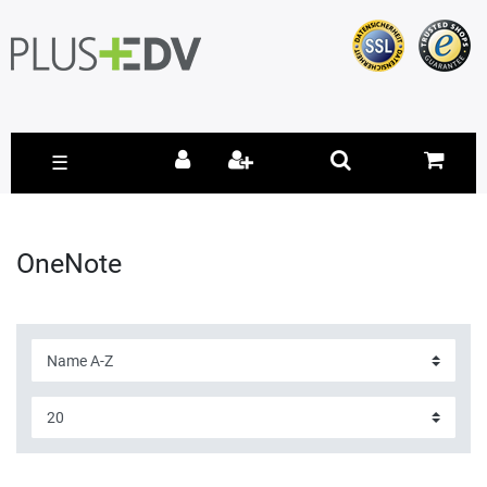
☰
OneNote