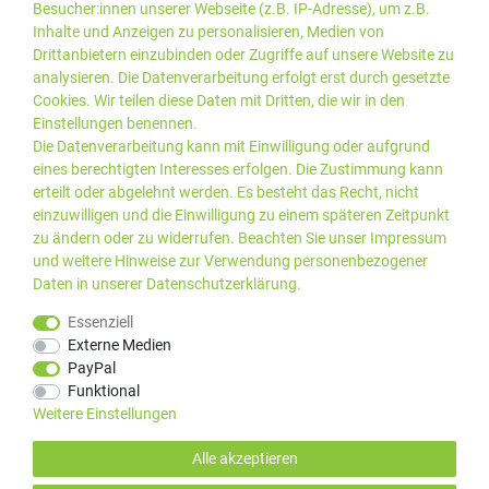
Besucher:innen unserer Webseite (z.B. IP-Adresse), um z.B.
Inhalte und Anzeigen zu personalisieren, Medien von
Drittanbietern einzubinden oder Zugriffe auf unsere Website zu
analysieren. Die Datenverarbeitung erfolgt erst durch gesetzte
Cookies. Wir teilen diese Daten mit Dritten, die wir in den
Einstellungen benennen.
Die Datenverarbeitung kann mit Einwilligung oder aufgrund
eines berechtigten Interesses erfolgen. Die Zustimmung kann
erteilt oder abgelehnt werden. Es besteht das Recht, nicht
einzuwilligen und die Einwilligung zu einem späteren Zeitpunkt
zu ändern oder zu widerrufen. Beachten Sie unser
Impressum
und weitere Hinweise zur Verwendung personenbezogener
Daten in unserer
Daten­schutz­erklärung
.
*Alle Preise inkl. gesetzlicher
© 2019 PLUS EDV OHG | Alle
Essenziell
MwSt. zzgl.
Versandkosten
Rechte vorbehalten |
Externe Medien
webshop by
PayPal
Kundenbewertungen von Trusted Shops
:
4.99
bei
25
Bewertungen
Funktional
Weitere Einstellungen
Alle akzeptieren