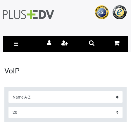
☰
VoIP