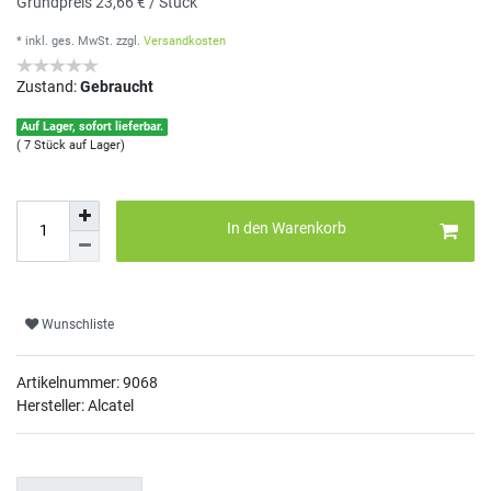
Grundpreis
23,66 € / Stück
* inkl. ges. MwSt.
zzgl.
Versandkosten
Zustand:
Gebraucht
Auf Lager, sofort lieferbar.
( 7 Stück auf Lager)
In den Warenkorb
Wunschliste
Artikelnummer:
9068
Hersteller: Alcatel