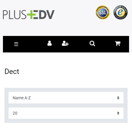
☰
Dect