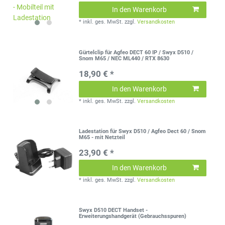
In den Warenkorb
*
inkl. ges. MwSt.
zzgl.
Versandkosten
Gürtelclip für Agfeo DECT 60 IP / Swyx D510 /
Snom M65 / NEC ML440 / RTX 8630
18,90 € *
In den Warenkorb
*
inkl. ges. MwSt.
zzgl.
Versandkosten
Ladestation für Swyx D510 / Agfeo Dect 60 / Snom
M65 - mit Netzteil
23,90 € *
In den Warenkorb
*
inkl. ges. MwSt.
zzgl.
Versandkosten
Swyx D510 DECT Handset -
Erweiterungshandgerät (Gebrauchsspuren)