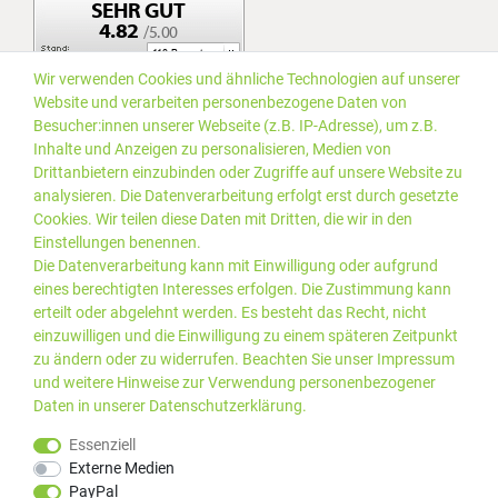
Wir verwenden Cookies und ähnliche Technologien auf unserer
Website und verarbeiten personenbezogene Daten von
Besucher:innen unserer Webseite (z.B. IP-Adresse), um z.B.
Inhalte und Anzeigen zu personalisieren, Medien von
Drittanbietern einzubinden oder Zugriffe auf unsere Website zu
analysieren. Die Datenverarbeitung erfolgt erst durch gesetzte
Cookies. Wir teilen diese Daten mit Dritten, die wir in den
Einstellungen benennen.
Die Datenverarbeitung kann mit Einwilligung oder aufgrund
eines berechtigten Interesses erfolgen. Die Zustimmung kann
erteilt oder abgelehnt werden. Es besteht das Recht, nicht
einzuwilligen und die Einwilligung zu einem späteren Zeitpunkt
zu ändern oder zu widerrufen. Beachten Sie unser
Impressum
und weitere Hinweise zur Verwendung personenbezogener
Daten in unserer
Daten­schutz­erklärung
.
*Alle Preise inkl. gesetzlicher
© 2019 PLUS EDV OHG | Alle
Essenziell
MwSt. zzgl.
Versandkosten
Rechte vorbehalten |
Externe Medien
webshop by
PayPal
Kundenbewertungen von Trusted Shops
:
4.99
bei
25
Bewertungen