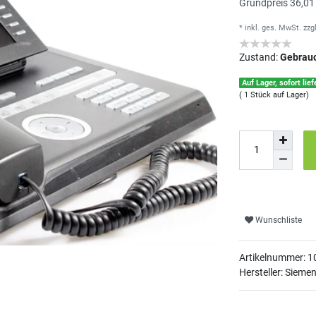
Grundpreis
36,01
* inkl. ges. MwSt.
zzg
Zustand:
Gebrau
Auf Lager, sofort lief
( 1 Stück auf Lager)
Wunschliste
Artikelnummer:
1
Hersteller: Sieme