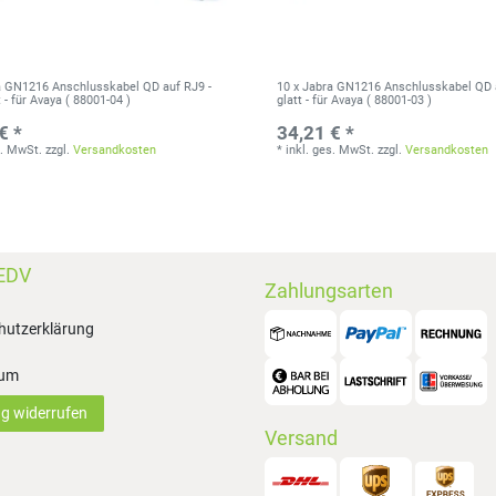
a GN1216 Anschlusskabel QD auf RJ9 -
10 x Jabra GN1216 Anschlusskabel QD 
- für Avaya ( 88001-04 )
glatt - für Avaya ( 88001-03 )
€ *
34,21 € *
s. MwSt.
zzgl.
Versandkosten
*
inkl. ges. MwSt.
zzgl.
Versandkosten
EDV
Zahlungsarten
hutzerklärung
sum
ag widerrufen
Versand