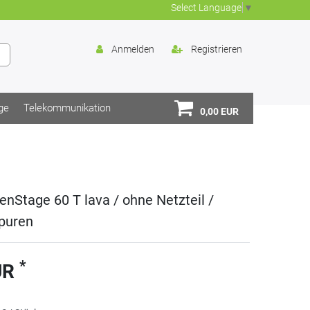
Select Language
▼
Anmelden
Registrieren
ge
Telekommunikation
0,00 EUR
nStage 60 T lava / ohne Netzteil /
puren
*
UR