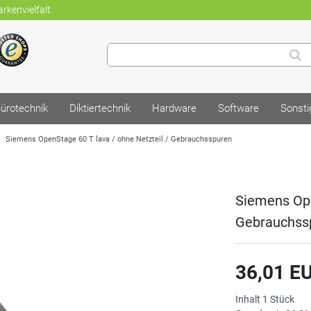
rkenvielfalt
ürotechnik
Diktiertechnik
Hardware
Software
Sonsti
Siemens OpenStage 60 T lava / ohne Netzteil / Gebrauchsspuren
Siemens Ope
Gebrauchss
36,01 E
Inhalt
1
Stück