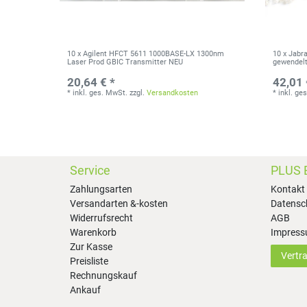
10 x Agilent HFCT 5611 1000BASE-LX 1300nm
10 x Jabr
Laser Prod GBIC Transmitter NEU
gewendelt 
20,64 € *
42,01 
*
inkl. ges. MwSt.
zzgl.
Versandkosten
*
inkl. ge
Service
PLUS 
Zahlungsarten
Kontakt
Versandarten &-kosten
Datensc
Widerrufsrecht
AGB
Warenkorb
Impres
Zur Kasse
Vertr
Preisliste
Rechnungskauf
Ankauf