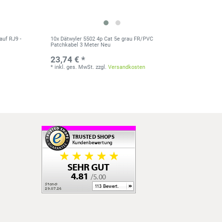
auf RJ9 -
10x Dätwyler 5502 4p Cat 5e grau FR/PVC
Patchkabel 3 Meter Neu
23,74 € *
*
inkl. ges. MwSt.
zzgl.
Versandkosten