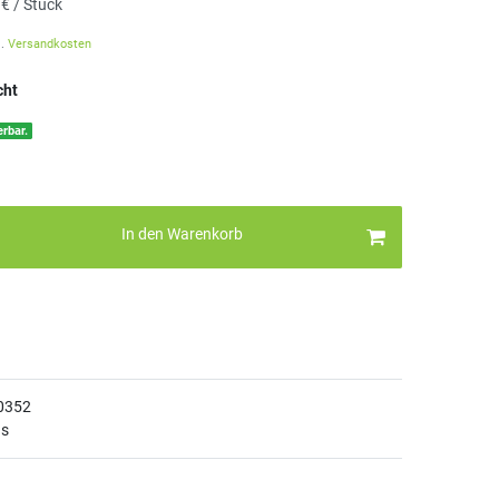
 € / Stück
l.
Versandkosten
cht
erbar.
In den Warenkorb
0352
ns