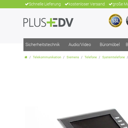
Schnelle Lieferung
kostenloser Versand
große Ma
Sicherheitstechnik
Audio/Video
Büromöbel
B
Telekommunikation
Siemens
Telefone
Systemtelefone