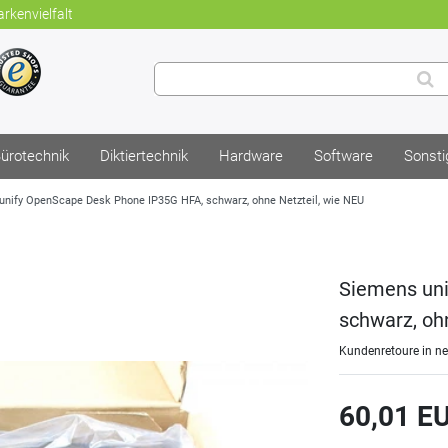
rkenvielfalt
ürotechnik
Diktiertechnik
Hardware
Software
Sonsti
unify OpenScape Desk Phone IP35G HFA, schwarz, ohne Netzteil, wie NEU
Siemens un
schwarz, oh
Kundenretoure in n
60,01 E