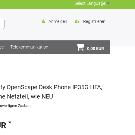
Select Language
▼
Anmelden
Registrieren
ge
Telekommunikation
0,00 EUR
ify OpenScape Desk Phone IP35G HFA,
ne Netzteil, wie NEU
euwertigem Zustand.
*
UR