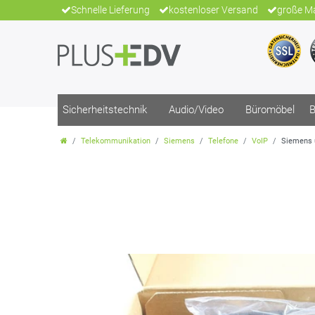
Schnelle Lieferung
kostenloser Versand
große Ma
Sicherheitstechnik
Audio/Video
Büromöbel
B
Telekommunikation
Siemens
Telefone
VoIP
Siemens 