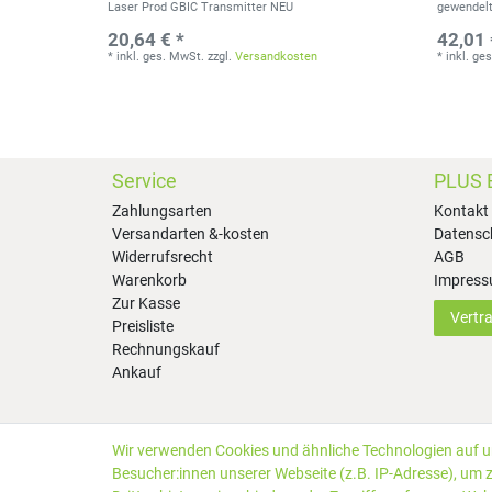
Laser Prod GBIC Transmitter NEU
gewendelt 
20,64 € *
42,01 
*
inkl. ges. MwSt.
zzgl.
Versandkosten
*
inkl. ge
Service
PLUS 
Zahlungsarten
Kontakt
Versandarten &-kosten
Datensc
Widerrufsrecht
AGB
Warenkorb
Impres
Zur Kasse
Vertr
Preisliste
Rechnungskauf
Ankauf
Wir verwenden Cookies und ähnliche Technologien auf 
*Alle Preise inkl. gesetzlicher MwSt. zzgl.
Versandkosten
Besucher:innen unserer Webseite (z.B. IP-Adresse), um z
Kundenbewertungen von Trusted Shops
:
4.99
bei
25
Bewe