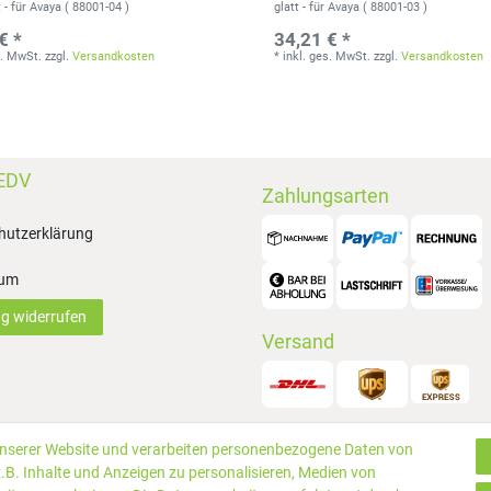
- für Avaya ( 88001-04 )
glatt - für Avaya ( 88001-03 )
€ *
34,21 € *
s. MwSt.
zzgl.
Versandkosten
*
inkl. ges. MwSt.
zzgl.
Versandkosten
EDV
Zahlungsarten
hutzerklärung
sum
ag widerrufen
Versand
unserer Website und verarbeiten personenbezogene Daten von
© 2019 P
.B. Inhalte und Anzeigen zu personalisieren, Medien von
rtungen