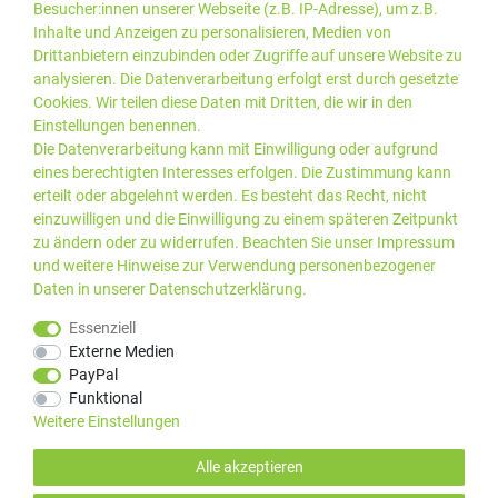
Besucher:innen unserer Webseite (z.B. IP-Adresse), um z.B.
Inhalte und Anzeigen zu personalisieren, Medien von
Drittanbietern einzubinden oder Zugriffe auf unsere Website zu
analysieren. Die Datenverarbeitung erfolgt erst durch gesetzte
Cookies. Wir teilen diese Daten mit Dritten, die wir in den
Einstellungen benennen.
Die Datenverarbeitung kann mit Einwilligung oder aufgrund
eines berechtigten Interesses erfolgen. Die Zustimmung kann
erteilt oder abgelehnt werden. Es besteht das Recht, nicht
einzuwilligen und die Einwilligung zu einem späteren Zeitpunkt
zu ändern oder zu widerrufen. Beachten Sie unser
Impressum
und weitere Hinweise zur Verwendung personenbezogener
Daten in unserer
Daten­schutz­erklärung
.
*Alle Preise inkl. gesetzlicher
© 2019 PLUS EDV OHG | Alle
Essenziell
MwSt. zzgl.
Versandkosten
Rechte vorbehalten |
Externe Medien
webshop by
PayPal
Kundenbewertungen von Trusted Shops
:
4.99
bei
25
Bewertungen
Funktional
Weitere Einstellungen
Alle akzeptieren