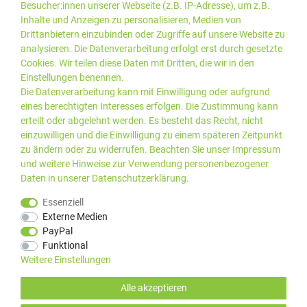
Besucher:innen unserer Webseite (z.B. IP-Adresse), um z.B.
Inhalte und Anzeigen zu personalisieren, Medien von
Drittanbietern einzubinden oder Zugriffe auf unsere Website zu
analysieren. Die Datenverarbeitung erfolgt erst durch gesetzte
Cookies. Wir teilen diese Daten mit Dritten, die wir in den
Einstellungen benennen.
Die Datenverarbeitung kann mit Einwilligung oder aufgrund
eines berechtigten Interesses erfolgen. Die Zustimmung kann
erteilt oder abgelehnt werden. Es besteht das Recht, nicht
einzuwilligen und die Einwilligung zu einem späteren Zeitpunkt
zu ändern oder zu widerrufen. Beachten Sie unser
Impressum
und weitere Hinweise zur Verwendung personenbezogener
Daten in unserer
Daten­schutz­erklärung
.
*Alle Preise inkl. gesetzlicher
© 2019 PLUS EDV OHG | Alle
Essenziell
MwSt. zzgl.
Versandkosten
Rechte vorbehalten |
Externe Medien
webshop by
PayPal
Kundenbewertungen von Trusted Shops
:
4.99
bei
25
Bewertungen
Funktional
Weitere Einstellungen
Alle akzeptieren